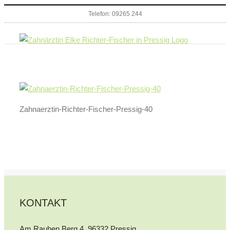
Zum
Telefon: 09265 244
Inhalt
springen
Zahnaerztin-Richter-Fischer-Pressig-40
KONTAKT
Am Rauhen Berg 4, 96332 Pressig