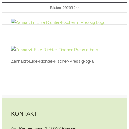
Zum
Telefon: 09265 244
Inhalt
springen
Zahnarzt-Elke-Richter-Fischer-Pressig-bg-a
KONTAKT
Am Rauhen Berg 4, 96332 Pressig